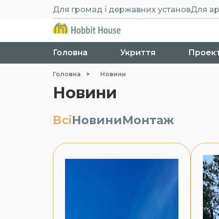
Для громад і державних установ
Для ар
Головна
Укриття
Проек
Головна
>
Новини
Новини
Всі
Новини
Монтаж