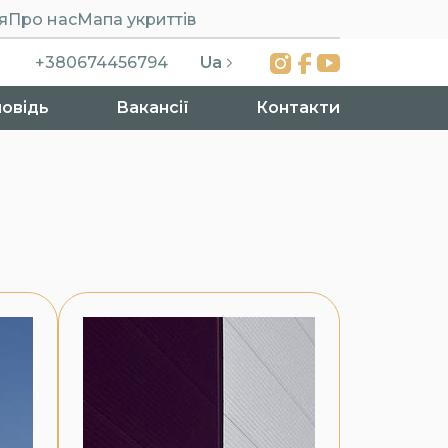
я
Про нас
Мапа укриттів
Ua
+380674456794
повідь
Вакансії
Контакти