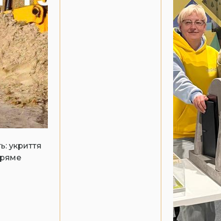
ь: укриття
пряме