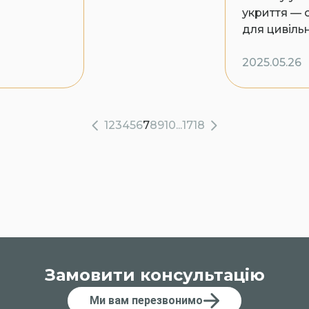
укриття — 
для цивіль
2025.05.26
1
2
3
4
5
6
7
8
9
10
...
17
18
Замовити консультацію
Ми вам перезвонимо