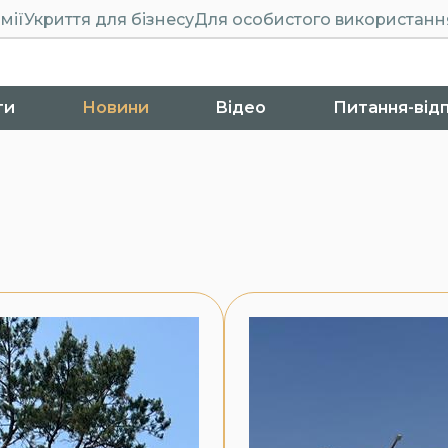
мії
Укриття для бізнесу
Для особистого використанн
ти
Новини
Відео
Питання-від