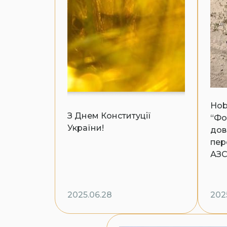
Hob
З Днем Конституції
“Фо
України!
дов
пер
АЗ
2025.06.28
202