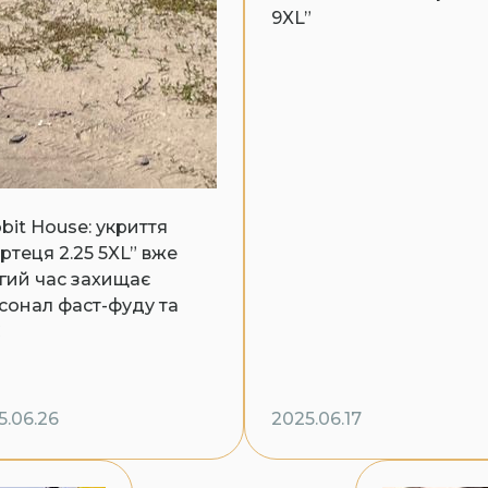
9XL”
bit House: укриття
ртеця 2.25 5XL” вже
гий час захищає
сонал фаст-фуду та
С
5.06.26
2025.06.17