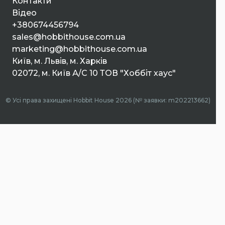
Контакти
Відео
+380674456794
sales@hobbithouse.com.ua
marketing@hobbithouse.com.ua
Київ, м. Львів, м. Харків
02072, м. Київ А/С 10 ТОВ "Хоббіт хаус"
© Усі права захищені Hobbit House 2026 (№ заявки: m202213662)