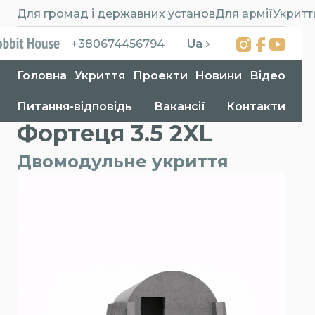
Для громад і державних установ
Для армії
Укритт
Ua
+380674456794
Головна
Укриття
Проекти
Новини
Відео
Питання-відповідь
Вакансії
Контакти
Головна
>
Укриття
>
Фортеця 3.5 2XL
Фортеця 3.5 2XL
Двомодульне укриття