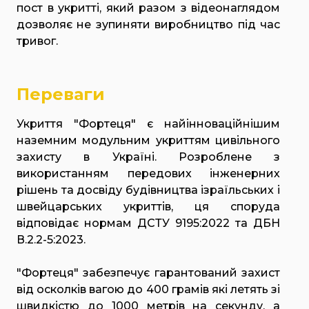
пост в укритті, який разом з відеонаглядом
дозволяє не зупиняти виробництво під час
тривог.
Переваги
Укриття "Фортеця" є найінноваційнішим
наземним модульним укриттям цивільного
захисту в Україні. Розроблене з
використанням передових інженерних
рішень та досвіду будівництва ізраїльських і
швейцарських укриттів, ця споруда
відповідає нормам ДСТУ 9195:2022 та ДБН
В.2.2-5:2023.
"Фортеця" забезпечує гарантований захист
від осколків вагою до 400 грамів які летять зі
швидкістю до 1000 метрів на секунду, а