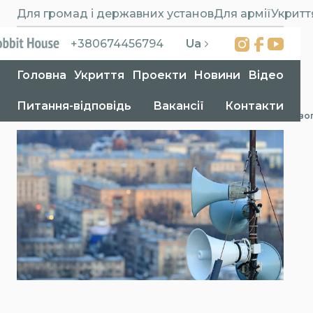
Для громад і державних установ
Для армії
Укритт
Ua
+380674456794
Головна
Укриття
Проекти
Новини
Відео
Питання-відповідь
Вакансії
Контакти
Головна
>
Новини
>
Важливість перебування в укритті під час повітряної триво