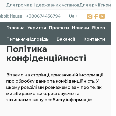
Для громад і державних установ
Для армії
Укритт
Ua
+380674456794
Головна
Укриття
Проекти
Новини
Відео
Питання-відповідь
Вакансії
Контакти
Головна
>
Політика конфіденційності
Політика
конфіденційності
Вітаємо на сторінці, присвяченій інформації
про обробку даних та конфіденційність. У
цьому розділі ми розкажемо вам про те, як
ми збираємо, використовуємо та
захищаємо вашу особисту інформацію.