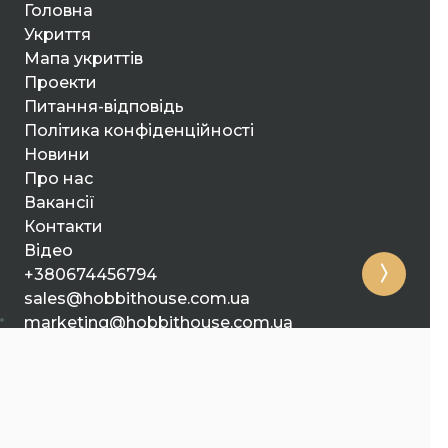
Головна
Укриття
Мапа укриттів
Проекти
Питання-відповідь
Політика конфіденційності
Новини
Про нас
Вакансії
Контакти
Відео
+380674456794
sales@hobbithouse.com.ua
marketing@hobbithouse.com.ua
Київ, м. Львів, м. Харків
02072, м. Київ А/С 10 ТОВ "Хоббіт хаус"
© Усі права захищені Hobbit House 2026 (№ заявки: m202213662)