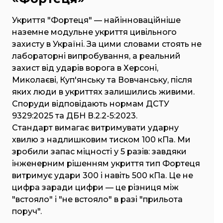
Укриття "Фортеця" — найінноваційніше
наземне модульне укриття цивільного
захисту в Україні. За цими словами стоять не
лабораторні випробування, а реальний
захист від ударів ворога в Херсоні,
Миколаєві, Куп'янську та Вовчанську, після
яких люди в укриттях залишились живими.
Споруди відповідають нормам ДСТУ
9329:2025 та ДБН В.2.2-5:2023.
Стандарт вимагає витримувати ударну
хвилю з надлишковим тиском 100 кПа. Ми
зробили запас міцності у 5 разів: завдяки
інженерним рішенням укриття тип Фортеця
витримує удари 300 і навіть 500 кПа. Це не
цифра заради цифри — це різниця між
"встояло" і "не встояло" в разі "прильота
поруч".