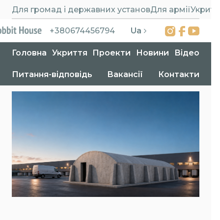
Для громад і державних установ
Для армії
Укритт
Ua
+380674456794
Головна
Укриття
Проекти
Новини
Відео
Питання-відповідь
Вакансії
Контакти
Головна
>
Новини
>
Нові укриття «Фортеця 4.0» та «Фортеця 6.0»