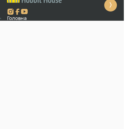
Головна
Укриття
Мапа укриттів
Проекти
Питання-відповідь
Політика конфіденційності
Новини
Про нас
Вакансії
Контакти
Відео
+380674456794
sales@hobbithouse.com.ua
marketing@hobbithouse.com.ua
Київ, м. Львів, м. Харків
02072, м. Київ А/С 10 ТОВ "Хоббіт хаус"