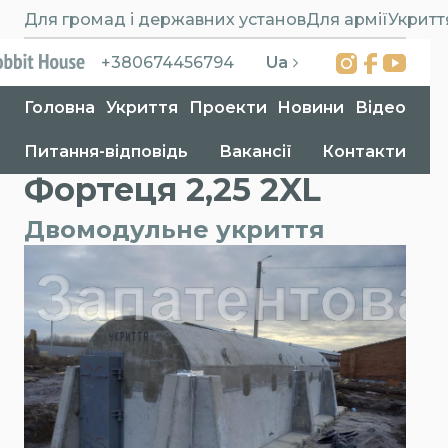
Для громад і державних установ
Для армії
Укритт
Ua
+380674456794
Головна
Укриття
Проекти
Новини
Відео
Питання-відповідь
Вакансії
Контакти
Головна
>
Укриття
>
Фортеця 2,25 2XL
Фортеця 2,25 2XL
Двомодульне укриття