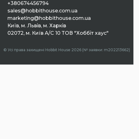
+380674456794
sales@hobbithouse.com.ua
marketing@hobbithouse.com.ua
Київ, м. Львів, м. Харків
02072, м. Київ А/С 10 ТОВ "Хоббіт хаус"
© Усі права захищені Hobbit House 2026 (№ заявки: m202213662)