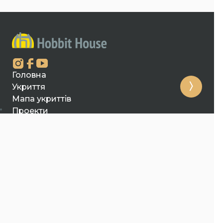
Головна
Укриття
Мапа укриттів
Проекти
Питання-відповідь
Політика конфіденційності
Новини
Про нас
Вакансії
Контакти
Відео
+380674456794
sales@hobbithouse.com.ua