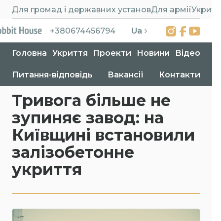
Для громад і державних установ
Для армії
Укритт
Ua
+380674456794
Головна
Укриття
Проекти
Новини
Відео
Питання-відповідь
Вакансії
Контакти
Головна
>
Проекти
>
На Київщині встановили залізобетонне укриття
Тривога більше не
зупиняє завод: на
Київщині встановили
залізобетонне
укриття