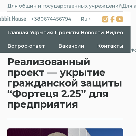
Для общин и государственных учреждений
Для 
Ru
+380674456794
Главная
Укрытия
Проекты
Новости
Видео
Вопрос-ответ
Вакансии
Контакты
Главная
>
Проекты
>
Реализованный проект — укрытие гражданской защиты “Фо
Реализованный
проект — укрытие
гражданской защиты
“Фортеця 2.25” для
предприятия