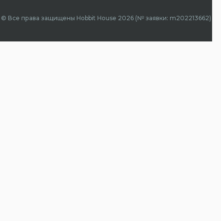
© Все права защищены Hobbit House 2026 (№ заявки: m202213662)