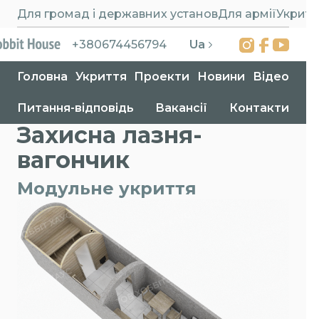
Для громад і державних установ
Для армії
Укритт
Ua
+380674456794
Головна
Укриття
Проекти
Новини
Відео
Питання-відповідь
Вакансії
Контакти
Головна
>
Укриття
>
Захисна лазня-вагончик
Захисна лазня-
вагончик
Модульне укриття